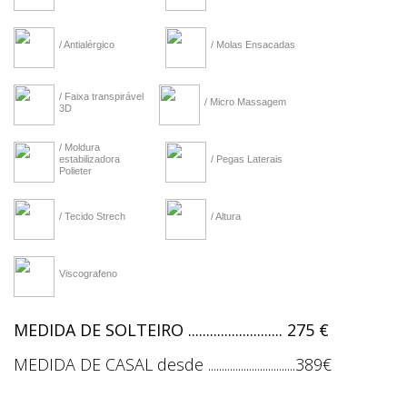
/ Antialérgico
/ Molas Ensacadas
/ Faixa transpirável
/ Micro Massagem
3D
/ Moldura
estabilizadora
/ Pegas Laterais
Polieter
/ Tecido Strech
/ Altura
Viscografeno
MEDIDA DE SOLTEIRO .......................... 275 €
MEDIDA DE CASAL desde ................................389€