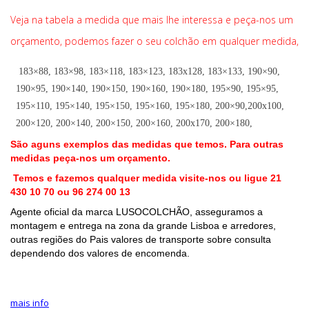
Veja na tabela a medida que mais lhe interessa e peça-nos um
orçamento, podemos fazer o seu colchão em qualquer medida,
183×88, 183×98, 183×118, 183×123, 183x128, 183×133, 190×90,
190×95, 190×140, 190×150, 190×160, 190×180, 195×90, 195×95,
195×110, 195×140, 195×150, 195×160, 195×180, 200×90,200x100,
200×120, 200×140, 200×150, 200×160, 200x170, 200×180,
São aguns exemplos das medidas que temos. Para outras
medidas peça-nos um orçamento.
Temos e fazemos qualquer medida visite-nos ou ligue
21
430 10 70 ou 96 274 00 13
Agente oficial da marca LUSOCOLCHÃO, asseguramos a
montagem e entrega na zona da grande Lisboa e arredores
,
outras regiões do Pais valores de transporte sobre consulta
dependendo dos valores de encomenda.
mais info