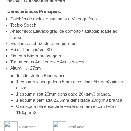
flexível. O descanso perfeito.
Características Principais:
Colchão de molas ensacadas e Viscografeno
Tecido Strech
Anatómico: Elevado grau de conforto / adaptabilidade ao
corpo
Moldura estabilizadora em polieter
Faixa Transpirável 3D
Sistema Micro-massagem
Tratamentos Antiácaros e Antialérgicos
Altura: +/- 27cm
Tecido stretch Bioceramic.
1 espuma viscografeno 5mm densidade 50kg/m3 pintas
cinza.
1 espuma soft 20mm densidade 20kg/m3 branca.
1 espuma perfilada 23,5mm densidade 20kg/m3 branca.
Carcaça mola ensacada verde com aro e com feltro
1100gr/m2.
/ Anatómico
/ Antiácaros