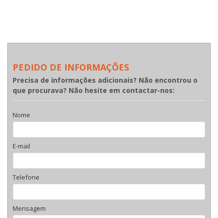
PEDIDO DE INFORMAÇÕES
Precisa de informações adicionais? Não encontrou o
que procurava? Não hesite em contactar-nos:
Nome
E-mail
Telefone
Mensagem