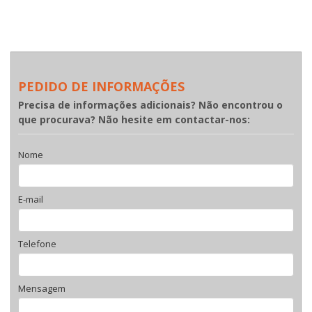
PEDIDO DE INFORMAÇÕES
Precisa de informações adicionais? Não encontrou o
que procurava? Não hesite em contactar-nos:
Nome
E-mail
Telefone
Mensagem