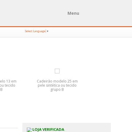
Menu
Select Language
▼
elo 13 em
Cadeirão modelo 25 em
Sala jantar Taba
 ou tecido
pele sintética ou tecido
 B
grupo B
LOJA VERIFICADA