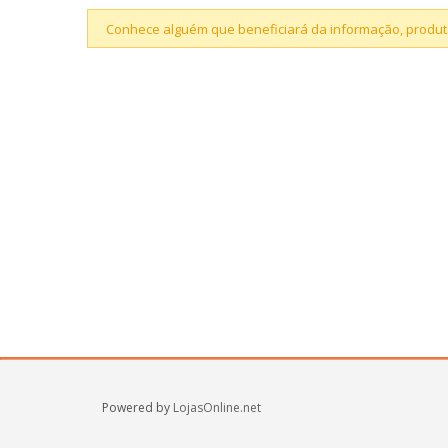
Conhece alguém que beneficiará da informação, produto
Powered by
LojasOnline.net