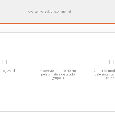
moveisuniversal.lojasonline.net
rto juvenil
Cadeirão modelo 40 em
Cadeirão mod
pele sintética ou tecido
pele sintética
grupo B
grupo