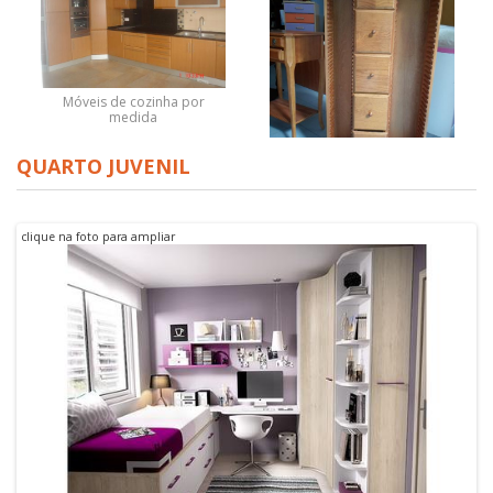
Móveis de cozinha por
medida
QUARTO JUVENIL
Porta cds e dvds
clique na foto para ampliar