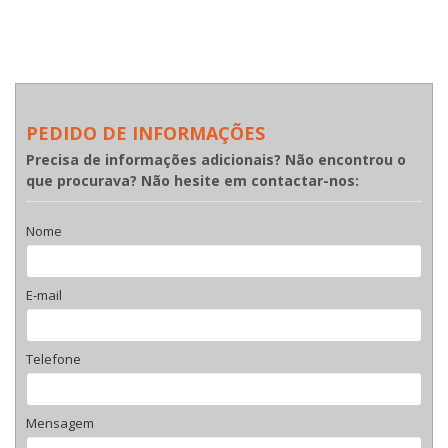
PEDIDO DE INFORMAÇÕES
Precisa de informações adicionais? Não encontrou o
que procurava? Não hesite em contactar-nos:
Nome
E-mail
Telefone
Mensagem