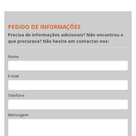
PEDIDO DE INFORMAÇÕES
Precisa de informações adicionais? Não encontrou o
que procurava? Não hesite em contactar-nos:
Nome
E-mail
Telefone
Mensagem