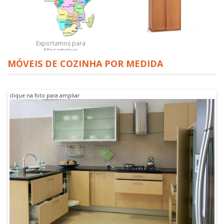
Exportamos para
Moçamqiue
Roupeiro 2 portas de
MÓVEIS DE COZINHA POR MEDIDA
correr faia
clique na foto para ampliar