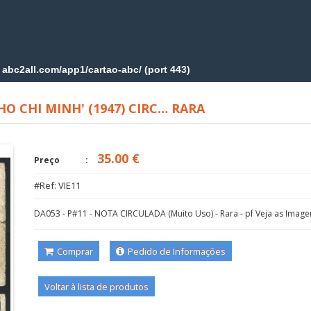
HO CHI MINH' (1947) CIRC… RARA
35.00 €
Preço
#Ref: VIE11
DA053 - P#11 - NOTA CIRCULADA (Muito Uso) - Rara - pf Veja as Image
Comprar
Pedido de Informações
Voltar à lista de produtos