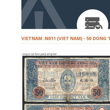
VIETNAM .N011 (VIET NAM) - 50 DONG '
clique na foto para ampliar