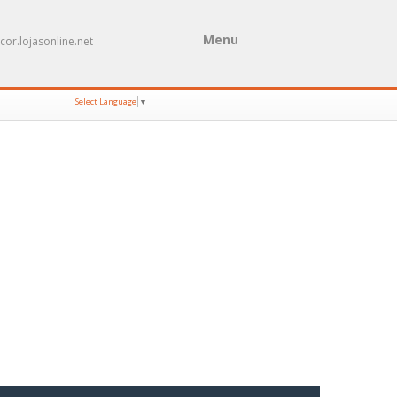
Menu
cor.lojasonline.net
Select Language
▼