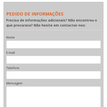
PEDIDO DE INFORMAÇÕES
Precisa de informações adicionais? Não encontrou o
que procurava? Não hesite em contactar-nos:
Nome
E-mail
Telefone
Mensagem