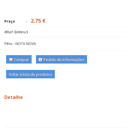
2.75 €
Preço
#Ref: BANnv3
P#nv - NOTA NOVA
Comprar
Pedido de Informações
Voltar à lista de produtos
Detalhe