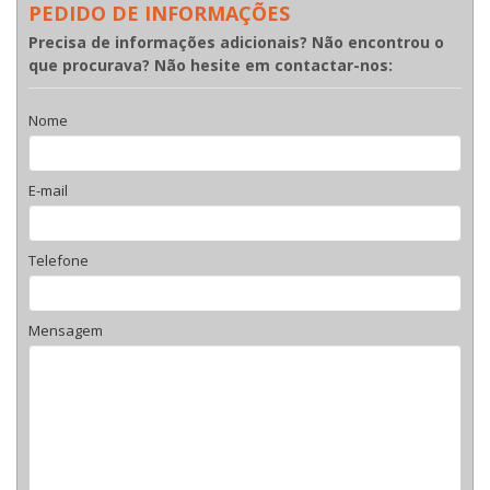
PEDIDO DE INFORMAÇÕES
Precisa de informações adicionais? Não encontrou o
que procurava? Não hesite em contactar-nos:
Nome
E-mail
Telefone
Mensagem