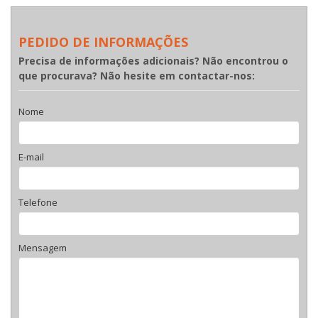
PEDIDO DE INFORMAÇÕES
Precisa de informações adicionais? Não encontrou o
que procurava? Não hesite em contactar-nos:
Nome
E-mail
Telefone
Mensagem