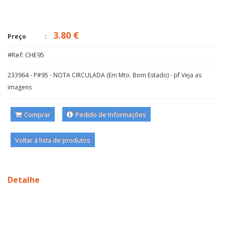
3.80 €
Preço
#Ref: CHE95
233964 - P#95 - NOTA CIRCULADA (Em Mto. Bom Estado) - pf Veja as
imagens
Comprar
Pedido de Informações
Voltar à lista de produtos
Detalhe