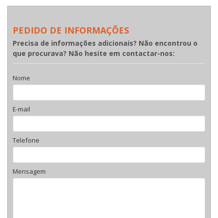
PEDIDO DE INFORMAÇÕES
Precisa de informações adicionais? Não encontrou o
que procurava? Não hesite em contactar-nos:
Nome
E-mail
Telefone
Mensagem