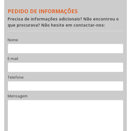
PEDIDO DE INFORMAÇÕES
Precisa de informações adicionais? Não encontrou o
que procurava? Não hesite em contactar-nos:
Nome
E-mail
Telefone
Mensagem