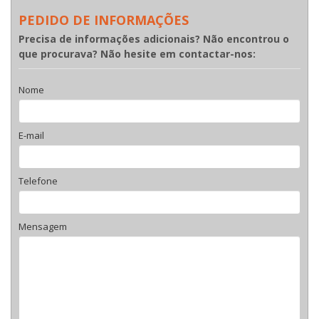
PEDIDO DE INFORMAÇÕES
Precisa de informações adicionais? Não encontrou o
que procurava? Não hesite em contactar-nos:
Nome
E-mail
Telefone
Mensagem