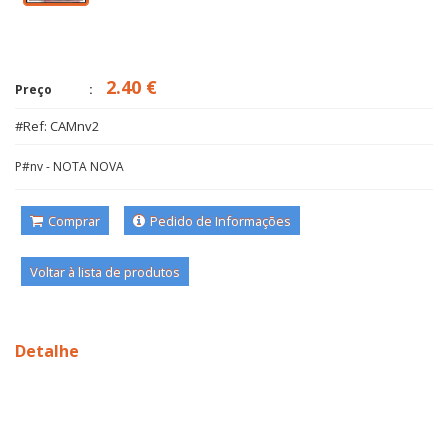
2.40 €
Preço
#Ref: CAMnv2
P#nv - NOTA NOVA
Comprar
Pedido de Informações
Voltar à lista de produtos
Detalhe