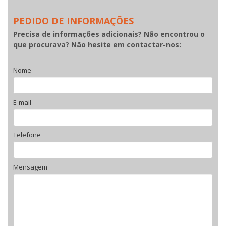
PEDIDO DE INFORMAÇÕES
Precisa de informações adicionais? Não encontrou o
que procurava? Não hesite em contactar-nos:
Nome
E-mail
Telefone
Mensagem