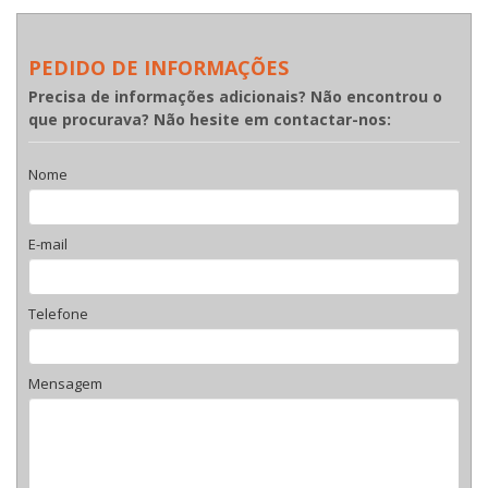
PEDIDO DE INFORMAÇÕES
Precisa de informações adicionais? Não encontrou o
que procurava? Não hesite em contactar-nos:
Nome
E-mail
Telefone
Mensagem