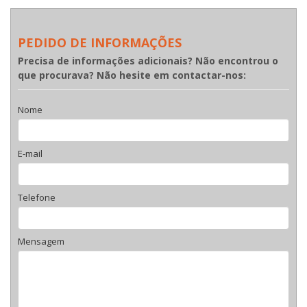
PEDIDO DE INFORMAÇÕES
Precisa de informações adicionais? Não encontrou o
que procurava? Não hesite em contactar-nos:
Nome
E-mail
Telefone
Mensagem