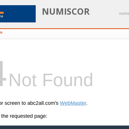
NUMISCOR
numis
PA