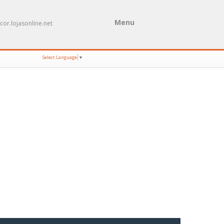
Menu
cor.lojasonline.net
Select Language
▼