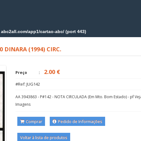
0 DINARA (1994) CIRC.
2.00 €
Preço
#Ref: JUG142
AA 3943863 - P#142 - NOTA CIRCULADA (Em Mto. Bom Estado) - pf Vej
Imagens
Comprar
Pedido de Informações
Voltar à lista de produtos