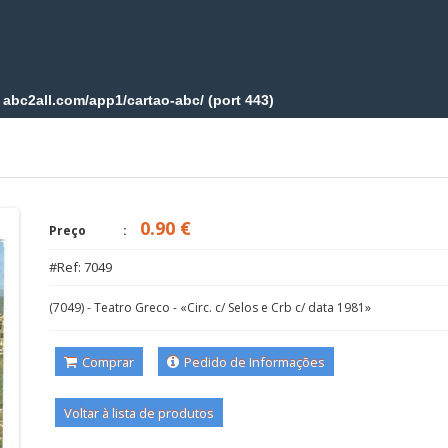
0.90 €
Preço
#Ref: 7049
(7049) - Teatro Greco - «Circ. c/ Selos e Crb c/ data 1981»
Comprar
Pedido de Informações
Voltar à lista de produtos