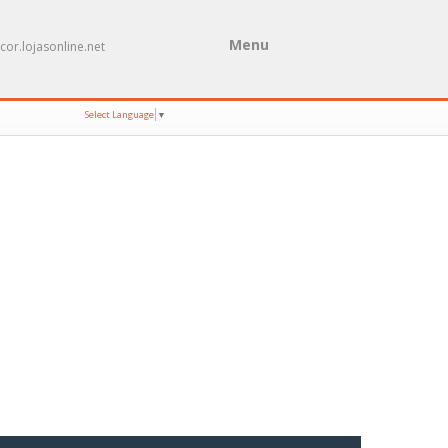
Menu
cor.lojasonline.net
Select Language
▼