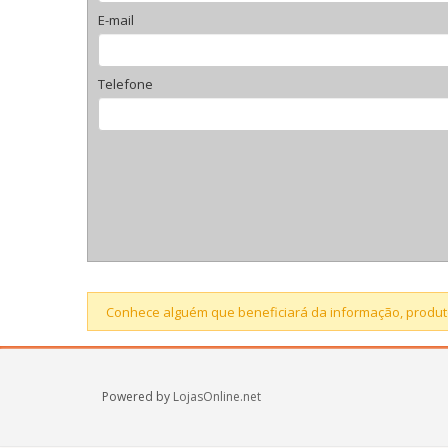
E-mail
Telefone
Conhece alguém que beneficiará da informação, produto
Powered by
LojasOnline.net