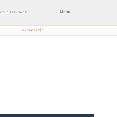
Menu
cor.lojasonline.net
Select Language
▼