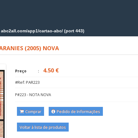
UARANIES (2005) NOVA
4.50 €
Preço
#Ref: PAR223
P#223 - NOTA NOVA
Comprar
Pedido de Informações
Voltar à lista de produtos