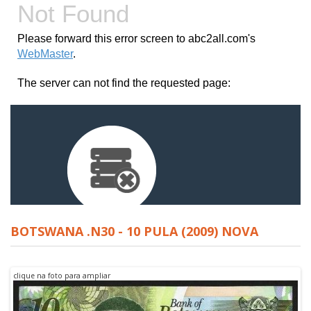
BOTSWANA .N30 - 10 PULA (2009) NOVA
clique na foto para ampliar