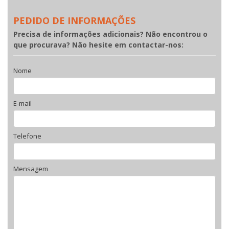
PEDIDO DE INFORMAÇÕES
Precisa de informações adicionais? Não encontrou o
que procurava? Não hesite em contactar-nos:
Nome
E-mail
Telefone
Mensagem