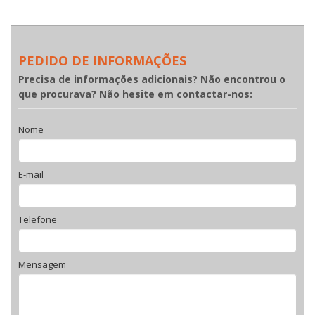
PEDIDO DE INFORMAÇÕES
Precisa de informações adicionais? Não encontrou o
que procurava? Não hesite em contactar-nos:
Nome
E-mail
Telefone
Mensagem