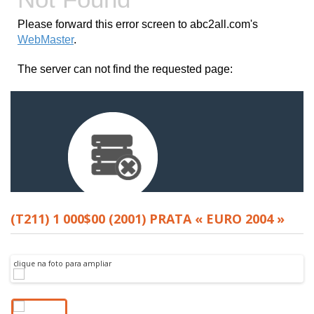
(T211) 1 000$00 (2001) PRATA « EURO 2004 »
clique na foto para ampliar