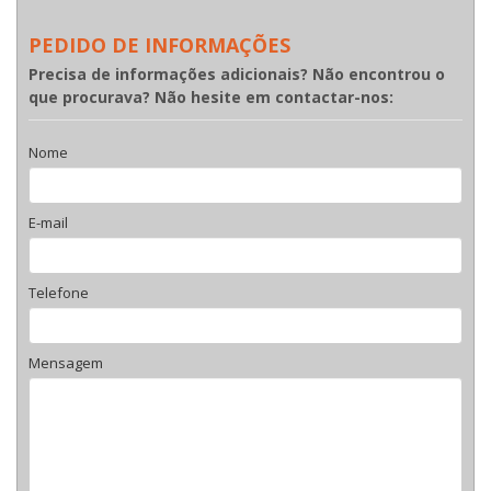
PEDIDO DE INFORMAÇÕES
Precisa de informações adicionais? Não encontrou o
que procurava? Não hesite em contactar-nos:
Nome
E-mail
Telefone
Mensagem