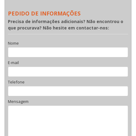
PEDIDO DE INFORMAÇÕES
Precisa de informações adicionais? Não encontrou o
que procurava? Não hesite em contactar-nos:
Nome
E-mail
Telefone
Mensagem