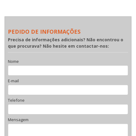
PEDIDO DE INFORMAÇÕES
Precisa de informações adicionais? Não encontrou o
que procurava? Não hesite em contactar-nos:
Nome
E-mail
Telefone
Mensagem