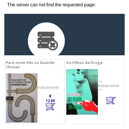
Para onde Vão os Guarda-
Os Filhos da Droga
Chuvas
<>
Indisponível
Indisponível
<>
€
12.00