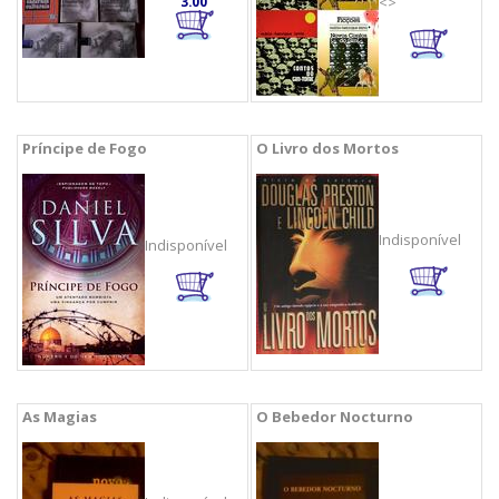
3.00
<>
Príncipe de Fogo
O Livro dos Mortos
Indisponível
Indisponível
As Magias
O Bebedor Nocturno