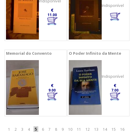
Indisponível
Indisponível
€
11.00
Memorial do Convento
O Poder Infinito da Mente
Indisponível
€
€
9.00
7.00
5
1
2
3
4
6
7
8
9
10
11
12
13
14
15
16