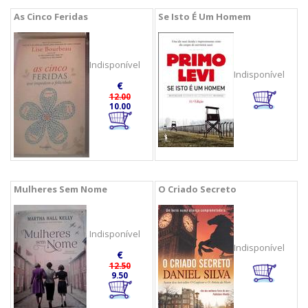
As Cinco Feridas
Se Isto É Um Homem
Indisponível
Indisponível
€
12.00
10.00
Mulheres Sem Nome
O Criado Secreto
Indisponível
Indisponível
€
12.50
9.50