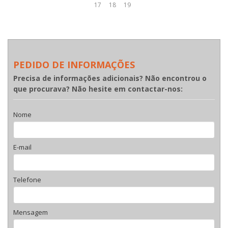
17
18
19
PEDIDO DE INFORMAÇÕES
Precisa de informações adicionais? Não encontrou o
que procurava? Não hesite em contactar-nos:
Nome
E-mail
Telefone
Mensagem