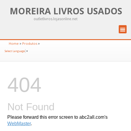
MOREIRA LIVROS USADOS
outletlivros.lojasonline.net
»
»
Home
Produtos
Select Language
▼