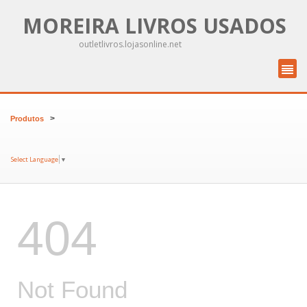
MOREIRA LIVROS USADOS
outletlivros.lojasonline.net
>
Produtos
Select Language
▼