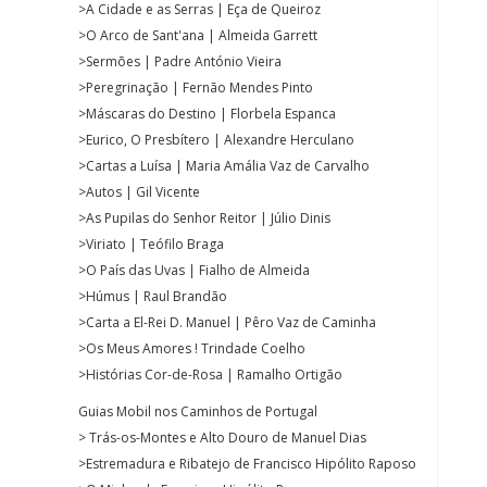
>A Cidade e as Serras | Eça de Queiroz
>O Arco de Sant'ana | Almeida Garrett
>Sermões | Padre António Vieira
>Peregrinação | Fernão Mendes Pinto
>Máscaras do Destino | Florbela Espanca
>Eurico, O Presbítero | Alexandre Herculano
>Cartas a Luísa | Maria Amália Vaz de Carvalho
>Autos | Gil Vicente
>As Pupilas do Senhor Reitor | Júlio Dinis
>Viriato | Teófilo Braga
>O País das Uvas | Fialho de Almeida
>Húmus | Raul Brandão
>Carta a El-Rei D. Manuel | Pêro Vaz de Caminha
>Os Meus Amores ! Trindade Coelho
>Histórias Cor-de-Rosa | Ramalho Ortigão
Guias Mobil nos Caminhos de Portugal
> Trás-os-Montes e Alto Douro de Manuel Dias
>Estremadura e Ribatejo de Francisco Hipólito Raposo