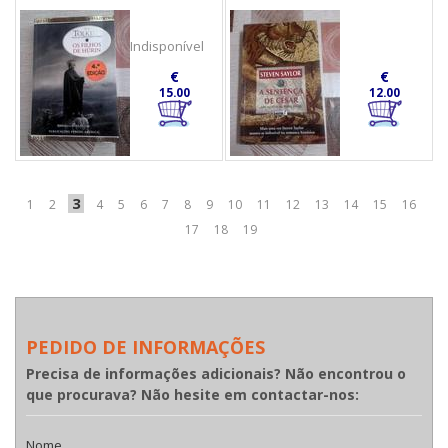
Indisponível
€
€
15.00
12.00
3
1
2
4
5
6
7
8
9
10
11
12
13
14
15
16
17
18
19
PEDIDO DE INFORMAÇÕES
Precisa de informações adicionais? Não encontrou o
que procurava? Não hesite em contactar-nos:
Nome