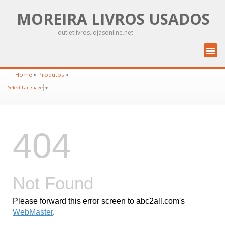
MOREIRA LIVROS USADOS
outletlivros.lojasonline.net
»
»
Home
Produtos
Select Language
▼