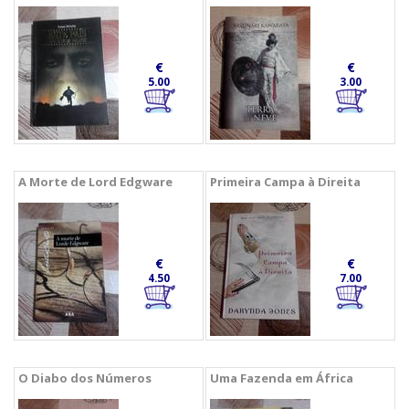
€
€
5.00
3.00
A Morte de Lord Edgware
Primeira Campa à Direita
€
€
4.50
7.00
O Diabo dos Números
Uma Fazenda em África