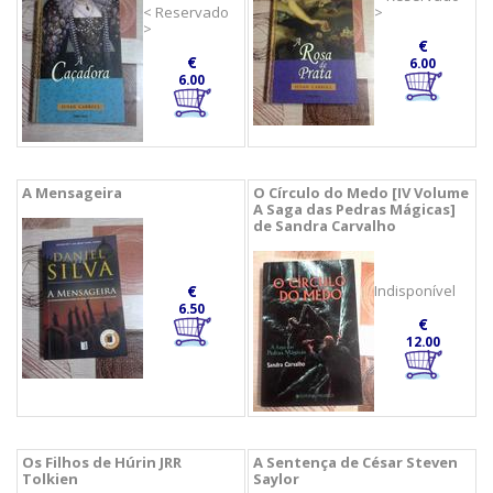
< Reservado
>
>
€
€
6.00
6.00
A Mensageira
O Círculo do Medo [IV Volume
A Saga das Pedras Mágicas]
de Sandra Carvalho
€
Indisponível
6.50
€
12.00
Os Filhos de Húrin JRR
A Sentença de César Steven
Tolkien
Saylor