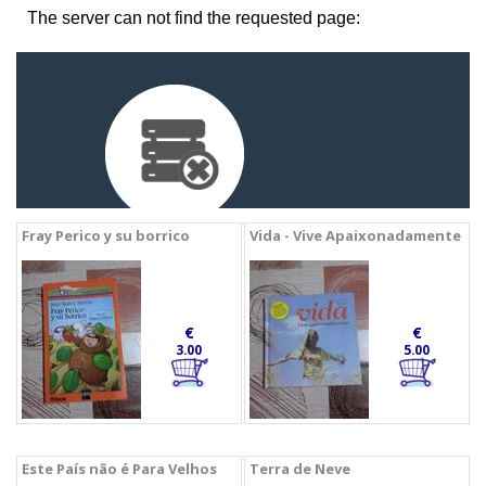
Fray Perico y su borrico
Vida - Vive Apaixonadamente
€
€
3.00
5.00
Este País não é Para Velhos
Terra de Neve