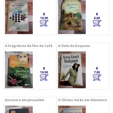
€
€
10.00
6.00
A Fragrância da Flor do Café
A Viela da Duquesa
€
€
10.00
7.00
Encontro em Jerusalém
O Último Verão em Glenmore