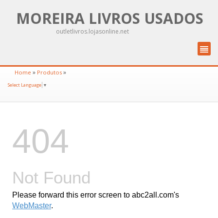
MOREIRA LIVROS USADOS
outletlivros.lojasonline.net
»
»
Home
Produtos
Select Language
▼