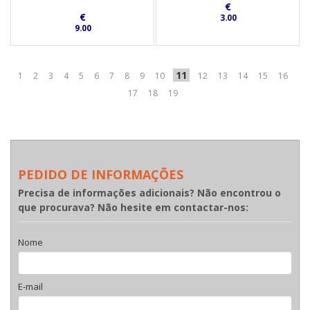
€
€
3.00
9.00
11
1
2
3
4
5
6
7
8
9
10
12
13
14
15
16
17
18
19
PEDIDO DE INFORMAÇÕES
Precisa de informações adicionais? Não encontrou o
que procurava? Não hesite em contactar-nos:
Nome
E-mail