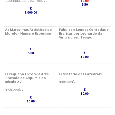
assinada, série E/A, motivo
12.00
9.50
€
1,000.00
As Maravilhas Artísticas do
Fábulas e Lendas Contadas e
Mundo - Número Espécime
Escritas por Leonardo da
Vinci no seu Tempo
€
€
5.00
12.00
O Pequeno Livro S/ a Arte
O Mistério das Catedrais
Tratado de Alquimia do
século XVI
Indisponível
Indisponível
€
10.00
€
10.00