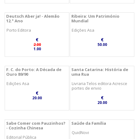
Deutsch Aber ja! - Alemão
Ribeira: Um Património
12.º Ano
Mundial
Porto Editora
Edições Asa
€
€
2.00
50.00
1.00
F. C. do Porto: A Década de
Santa Catarina: História de
Ouro 89/90
uma Rua
Edições Asa
Livraria Telos editora Acresce
portes de envio
€
€
20.00
20.00
Sabe Comer com Pauzinhos?
Saúde da Família
- Cozinha Chinesa
QuidNovi
Editorial Pública