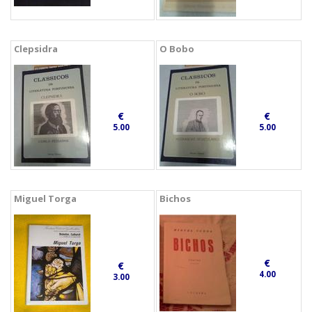
Clepsidra
O Bobo
€
€
5.00
5.00
Miguel Torga
Bichos
€
€
4.00
3.00