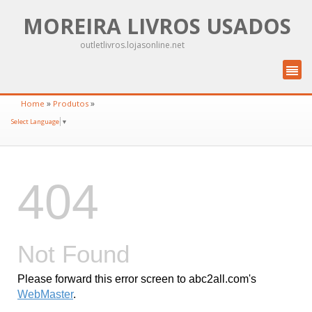
MOREIRA LIVROS USADOS
outletlivros.lojasonline.net
»
»
Home
Produtos
Select Language
▼