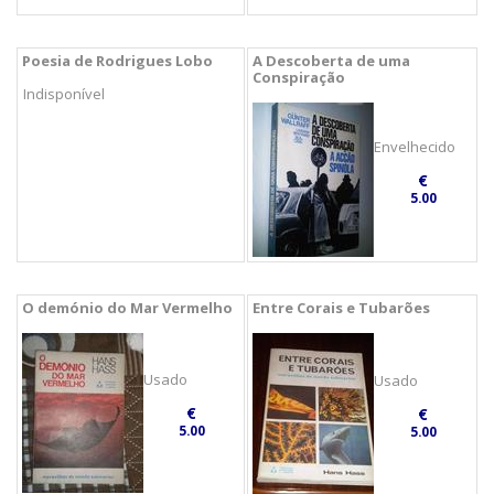
Poesia de Rodrigues Lobo
A Descoberta de uma
Conspiração
Indisponível
Envelhecido
€
5.00
O demónio do Mar Vermelho
Entre Corais e Tubarões
Usado
Usado
€
€
5.00
5.00