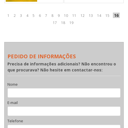
16
1
2
3
4
5
6
7
8
9
10
11
12
13
14
15
17
18
19
PEDIDO DE INFORMAÇÕES
Precisa de informações adicionais? Não encontrou o
que procurava? Não hesite em contactar-nos:
Nome
E-mail
Telefone