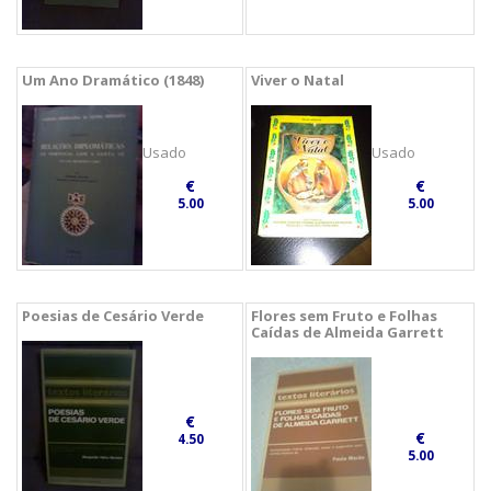
Um Ano Dramático (1848)
Viver o Natal
Usado
Usado
€
€
5.00
5.00
Poesias de Cesário Verde
Flores sem Fruto e Folhas
Caídas de Almeida Garrett
€
€
4.50
5.00