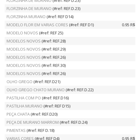
FLORZINHA DE MURANO
(#ref: REF D.23)
FLORZINHA DE MURANO
(#ref: REF.D.23)
FLORZINHA MURANO
(#ref: REF D14)
MODELO FLOR EM VARIAS CORES
(#ref: REF D1)
0.95 R$
MODELO NOVOS
(#ref: REF 25)
MODELOS NOVOS
(#ref: REF.28)
MODELOS NOVOS
(#ref: REF.29)
MODELOS NOVOS
(#ref: REF.26)
MODELOS NOVOS
(#ref: REF.30)
MODELOS NOVOS
(#ref: REF.26)
OLHO GREGO
(#ref: REF.D21)
OLHO GREGO CHATO MURANO
(#ref: REF.D.22)
PASTILHA COM PO
(#ref: REF.D16)
PASTILHA MURANO
(#ref: REF D15)
PEÇA CHATA
(#ref: REF.D20)
PEÇA DE MURANO MARROM
(#ref: REF.D.24)
PIMENTAS
(#ref: REF D.18)
VARIAS CORES
(#ref: REF D4)
0.95 R$