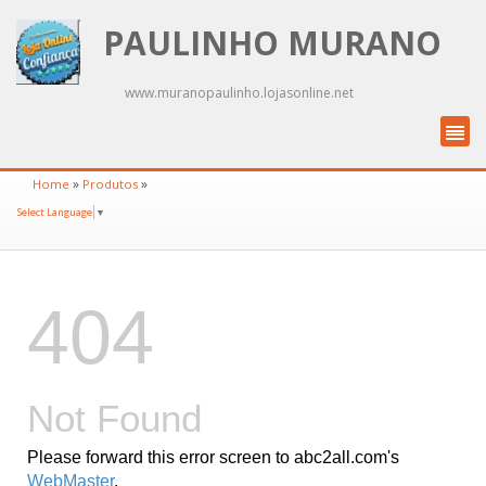
PAULINHO MURANO
www.muranopaulinho.lojasonline.net
»
»
Home
Produtos
Select Language
▼