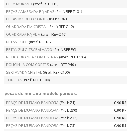
PEÇA MURANO
(#ref: REF H19)
PEÇAS AMASSADA RAJADAS
(#ref: REF T101)
PEÇAS MODELO CORTE
(#ref: CORTE)
QUADRADA EM CRISTAL
(#ref: REF Q12)
QUADRADA RAJADA
(#ref: REF Q16)
RETANGULO
(#ref: REF R6)
RETANGULO TRABALHADO
(#ref: REF P6)
ROLICA BRANCA COM LISTRAS
(#ref: REF T105)
ROLICINHA COM CORTES
(#ref: REF P40 )
SEXTAVADA CRISTAL
(#ref: REF C100)
TORCIDA
(#ref: REF H500)
pecas de murano modelo pandora
PEAÇS DE MURANO PANDORA
(#ref: Z1)
0.90 R$
PEAÇS DE MURANO PANDORA
(#ref: 230)
0.90 R$
PEÇAS DE MURANO PANDORA
(#ref: Z32)
0.90 R$
PEÇAS DE MURANO PANDORA
(#ref: Z5)
0.90 R$