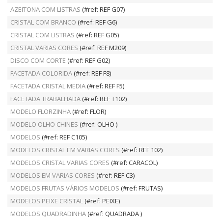
AZEITONA COM LISTRAS
(#ref: REF G07)
CRISTAL COM BRANCO
(#ref: REF G6)
CRISTAL COM LISTRAS
(#ref: REF G05)
CRISTAL VARIAS CORES
(#ref: REF M209)
DISCO COM CORTE
(#ref: REF G02)
FACETADA COLORIDA
(#ref: REF F8)
FACETADA CRISTAL MEDIA
(#ref: REF F5)
FACETADA TRABALHADA
(#ref: REF T102)
MODELO FLORZINHA
(#ref: FLOR)
MODELO OLHO CHINES
(#ref: OLHO )
MODELOS
(#ref: REF C105)
MODELOS CRISTAL EM VARIAS CORES
(#ref: REF 102)
MODELOS CRISTAL VARIAS CORES
(#ref: CARACOL)
MODELOS EM VARIAS CORES
(#ref: REF C3)
MODELOS FRUTAS VÁRIOS MODELOS
(#ref: FRUTAS)
MODELOS PEIXE CRISTAL
(#ref: PEIXE)
MODELOS QUADRADINHA
(#ref: QUADRADA )