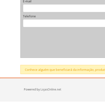
E-mail
Telefone
Conhece alguém que beneficiará da informação, produto
Powered by
LojasOnline.net