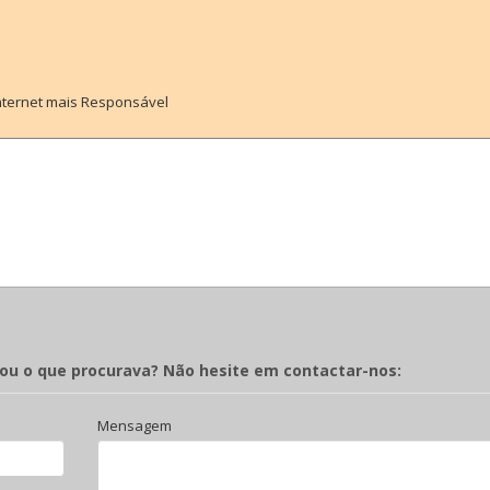
Internet mais Responsável
rou o que procurava? Não hesite em contactar-nos:
Mensagem