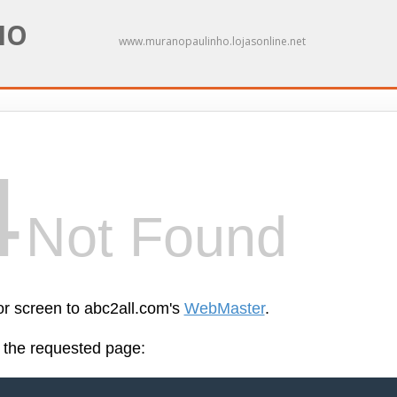
NO
www.muranopaulinho.lojasonline.net