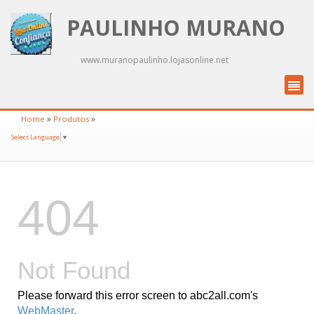
PAULINHO MURANO
www.muranopaulinho.lojasonline.net
»
»
Home
Produtos
Select Language
▼