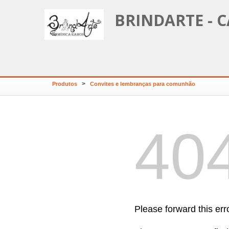
BRINDARTE -
>
Produtos
Convites e lembranças para comunhão