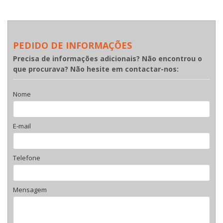
PEDIDO DE INFORMAÇÕES
Precisa de informações adicionais? Não encontrou o
que procurava? Não hesite em contactar-nos:
Nome
E-mail
Telefone
Mensagem