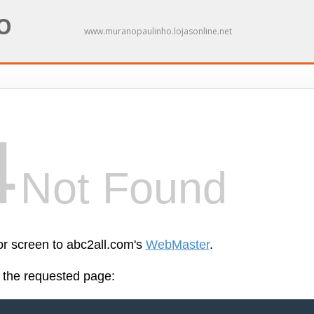
O
www.muranopaulinho.lojasonline.net