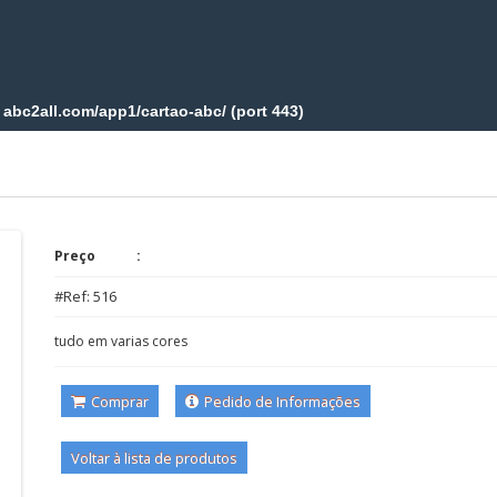
Preço
#Ref: 516
tudo em varias cores
Comprar
Pedido de Informações
Voltar à lista de produtos