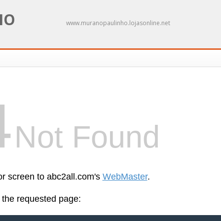
NO
www.muranopaulinho.lojasonline.net