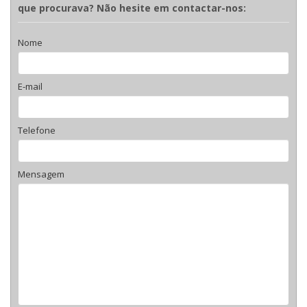
que procurava? Não hesite em contactar-nos:
Nome
E-mail
Telefone
Mensagem