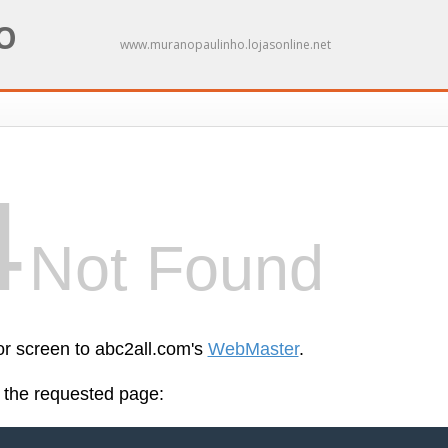
O
www.muranopaulinho.lojasonline.net