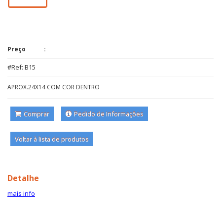
Preço
#Ref: B15
APROX.24X14 COM COR DENTRO
Comprar
Pedido de Informações
Voltar à lista de produtos
Detalhe
mais info