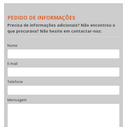
PEDIDO DE INFORMAÇÕES
Precisa de informações adicionais? Não encontrou o
que procurava? Não hesite em contactar-nos:
Nome
E-mail
Telefone
Mensagem