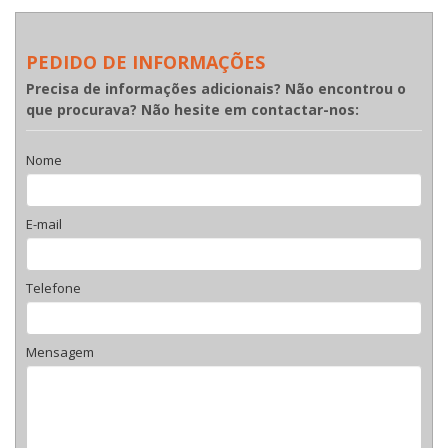
PEDIDO DE INFORMAÇÕES
Precisa de informações adicionais? Não encontrou o
que procurava? Não hesite em contactar-nos:
Nome
E-mail
Telefone
Mensagem