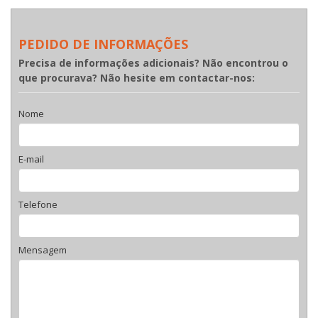
PEDIDO DE INFORMAÇÕES
Precisa de informações adicionais? Não encontrou o
que procurava? Não hesite em contactar-nos:
Nome
E-mail
Telefone
Mensagem