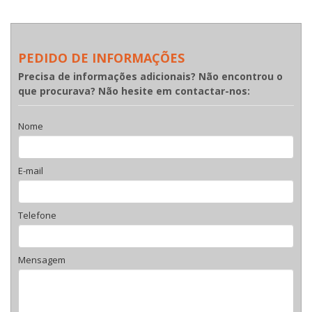
PEDIDO DE INFORMAÇÕES
Precisa de informações adicionais? Não encontrou o
que procurava? Não hesite em contactar-nos:
Nome
E-mail
Telefone
Mensagem