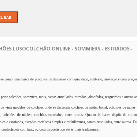
ÕES LUSOCOLCHÃO ONLINE - SOMMIERS - ESTRADOS -
e como uma marca de produtos de descanso com qualidade, conforto, inovação e com preços 
arte colchões, sommiers, tapis, camas articuladas, estrados, almofadas, resguardos e outros a
de vinte modelos de colchões onde se destacam colchões de molas bonel, colchões de molas 
co, colchões de núcleo, colchões enrolados, entre outros. Quanto às bases dispõe de sommi
mples e estofados, estrados metálicos simples e multilâminas, camas articuladas, entre outros. D
confortáveis com látex ou com viscoelástico até às mais tradicionais.