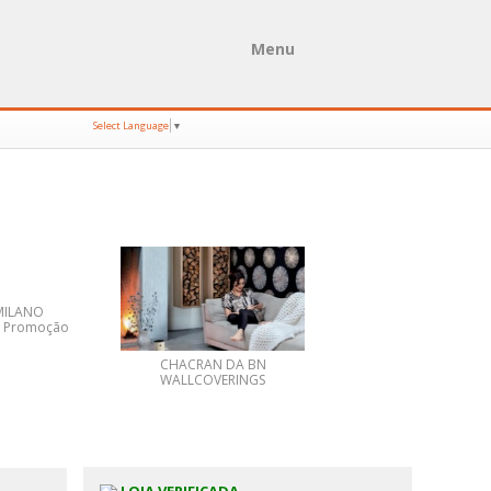
Menu
Select Language
▼
MILANO
CADEIRA SERPA LOU
 Promoção
PROMOÇÃO
CHACRAN DA BN
WALLCOVERINGS