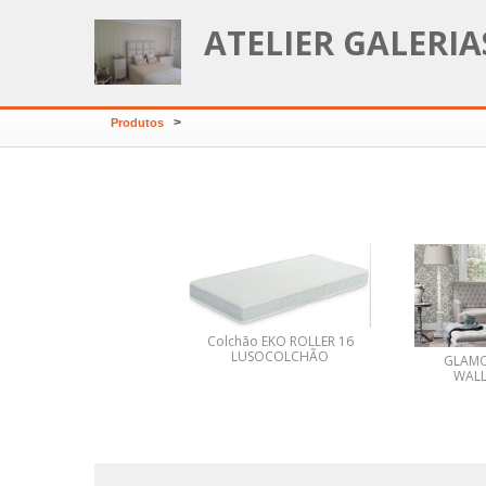
ATELIER GALERI
>
Produtos
RTO JUVENIL KIDS 11
Colchão EKO ROLLER 16
LOURINI
LUSOCOLCHÃO
GLAMO
WALL