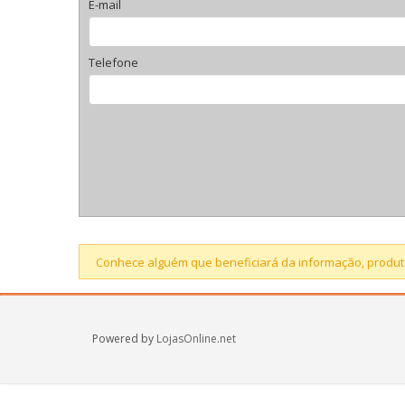
E-mail
Telefone
Conhece alguém que beneficiará da informação, produto
Powered by
LojasOnline.net