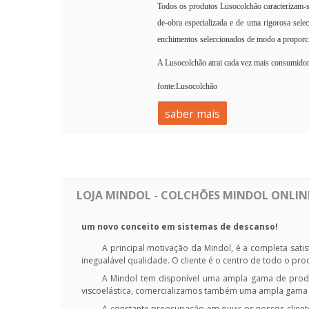
Todos os produtos Lusocolchão caracterizam-se
de-obra especializada e de uma rigorosa sele
enchimentos seleccionados de modo a proporcio
A Lusocolchão atrai cada vez mais consumidor
fonte:Lusocolchão
saber mais
LOJA MINDOL - COLCHÕES MINDOL ONLINE 
um novo conceito em sistemas de descanso!
A principal motivação da Mindol, é a completa sati
inegualável qualidade. O cliente é o centro de todo o pr
A Mindol tem disponível uma ampla gama de produ
viscoelástica, comercializamos também uma ampla gama de
A constante preocupação em ouvir os nossos client