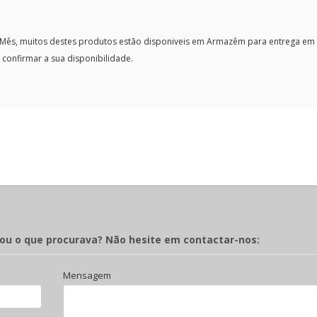
ês, muitos destes produtos estão disponiveis em Armazêm para entrega em 
confirmar a sua disponibilidade.
rou o que procurava? Não hesite em contactar-nos:
Mensagem