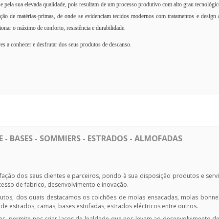
 pela sua elevada qualidade, pois resultam de um processo produtivo com alto grau tecnológi
cção de matérias-primas, de onde se evidenciam tecidos modernos com tratamentos e design a
nar o máximo de conforto, resistência e durabilidade.
es a conhecer e desfrutar dos seus produtos de descanso.
- BASES - SOMMIERS - ESTRADOS - ALMOFADAS
sfação dos seus clientes e parceiros, pondo à sua disposição produtos e serv
ocesso de fabrico, desenvolvimento e inovação.
tos, dos quais destacamos os colchões de molas ensacadas, molas bonnel,
 estrados, camas, bases estofadas, estrados eléctricos entre outros.
es, permite-nos criar laços de lealdade que nos levam ao desenvolvimento d