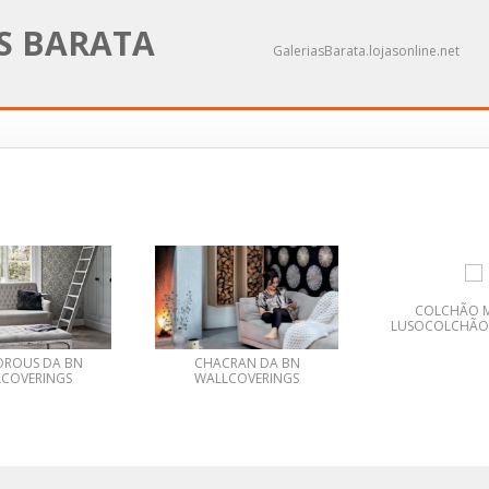
AS BARATA
GaleriasBarata.lojasonline.net
COLCHÃO 
LUSOCOLCHÃO
ROUS DA BN
CHACRAN DA BN
COVERINGS
WALLCOVERINGS