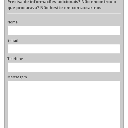
Precisa de informações adicionais? Não encontrou o
que procurava? Não hesite em contactar-nos:
Nome
E-mail
Telefone
Mensagem