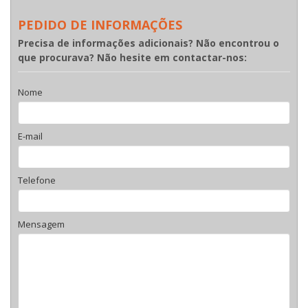
PEDIDO DE INFORMAÇÕES
Precisa de informações adicionais? Não encontrou o
que procurava? Não hesite em contactar-nos:
Nome
E-mail
Telefone
Mensagem