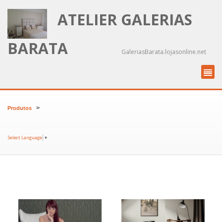
ATELIER GALERIAS
BARATA
GaleriasBarata.lojasonline.net
>
Produtos
Select Language
▼