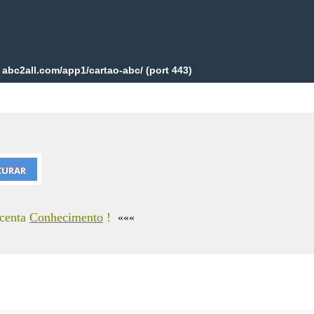
scenta
Conhecimento
!
«««