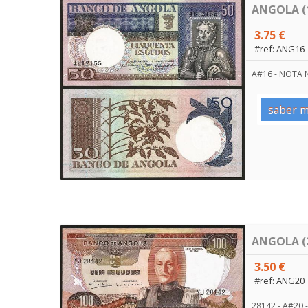
ANGOLA (1
3.75 €
#ref: ANG16
A#16 - NOTA
saber m
ANGOLA (2
3.50 €
#ref: ANG20
28142 - A#20 