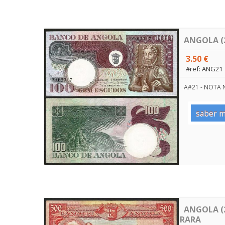
ANGOLA (2
3.50 €
#ref: ANG21
A#21 - NOTA
saber m
ANGOLA (2
RARA