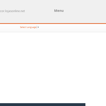
Menu
cor.lojasonline.net
Select Language
▼