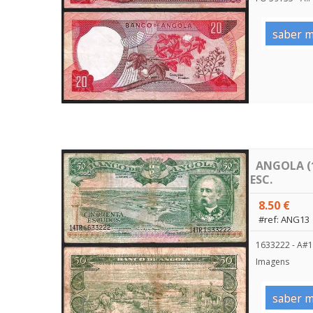
saber m
ANGOLA (1
ESC.
8.50 €
#ref: ANG13
1633222 - A#13
Imagens
saber m