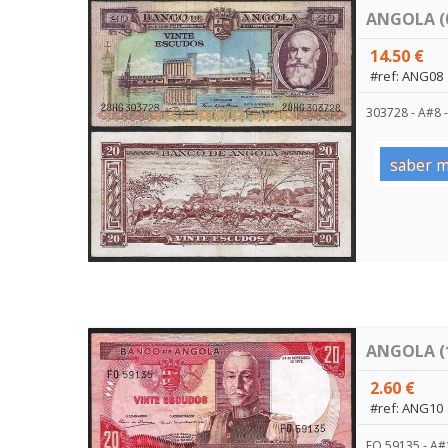
ANGOLA (0
14.50 €
#ref: ANG08
303728 - A#8 -
saber m
ANGOLA (1
2.60 €
#ref: ANG10
FO 59135 - A#