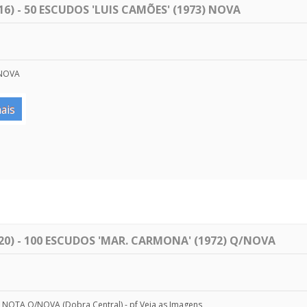
6) - 50 ESCUDOS 'LUIS CAMÕES' (1973) NOVA
 NOVA
ais
0) - 100 ESCUDOS 'MAR. CARMONA' (1972) Q/NOVA
- NOTA Q/NOVA (Dobra Central) - pf Veja as Imagens