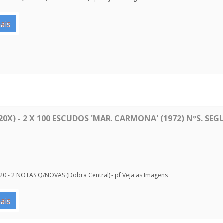
ais
0X) - 2 X 100 ESCUDOS 'MAR. CARMONA' (1972) NºS. SEG
#20 - 2 NOTAS Q/NOVAS (Dobra Central) - pf Veja as Imagens
ais