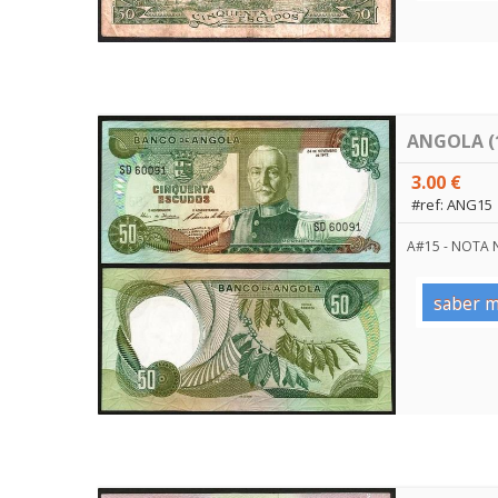
ANGOLA (1
3.00 €
#ref: ANG15
A#15 - NOTA
saber m