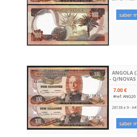
saber m
ANGOLA (2
- Q/NOVAS
7.00 €
#ref: ANG20
28138 e 9 - A
saber m