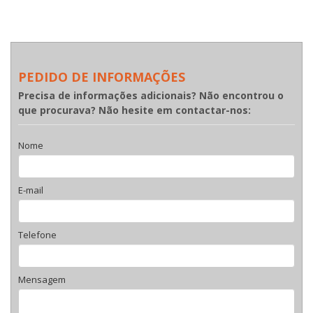
PEDIDO DE INFORMAÇÕES
Precisa de informações adicionais? Não encontrou o
que procurava? Não hesite em contactar-nos:
Nome
E-mail
Telefone
Mensagem