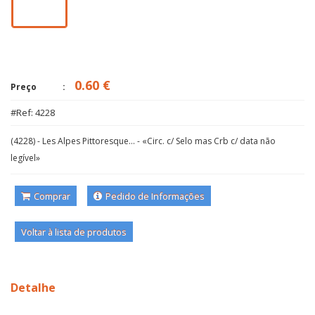
0.60 €
Preço
#Ref: 4228
(4228) - Les Alpes Pittoresque... - «Circ. c/ Selo mas Crb c/ data não
legível»
Comprar
Pedido de Informações
Voltar à lista de produtos
Detalhe