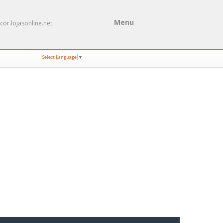
Menu
cor.lojasonline.net
Select Language
▼