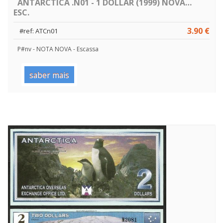
ANTÁRCTICA .N01 - 1 DOLLAR (1999) NOVA…
ESC.
3.90 €
#ref: ATCn01
P#nv - NOTA NOVA - Escassa
saber mais