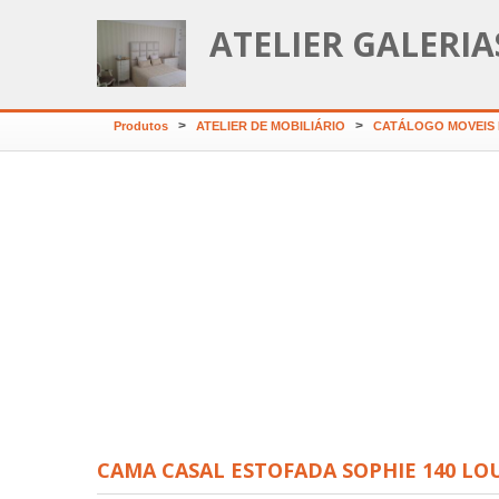
ATELIER GALERI
>
>
Produtos
ATELIER DE MOBILIÁRIO
CATÁLOGO MOVEIS L
OLCHÃO SPLENDID
Col
LUSOCOLCHÃO
COLCHÃO ERGOVISCO
LUS
LUSOCOLCHÃO
CAMA CASAL ESTOFADA SOPHIE 140 L