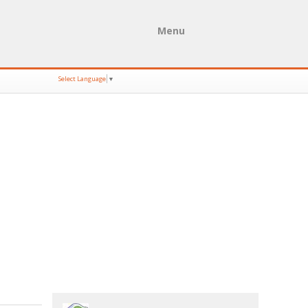
Menu
Select Language
▼
IL KIDS 1
NI
Colchão SUPER
ORTOPÉDICO
LUSOCOLCHÃO
Superortopédico