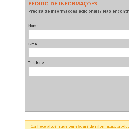
PEDIDO DE INFORMAÇÕES
Precisa de informações adicionais? Não encont
Nome
E-mail
Telefone
Conhece alguém que beneficiará da informação, produto