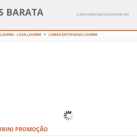
AS BARATA
GaleriasBarata.lojasonline.net
>
OURINI - LOJA LOURINI
CAMAS ESTOFADAS LOURINI
QUARTO JUVEN
Catálogo Molaflex
LOURI
chão DUBAI
OCOLCHÃO
OURINI PROMOÇÃO